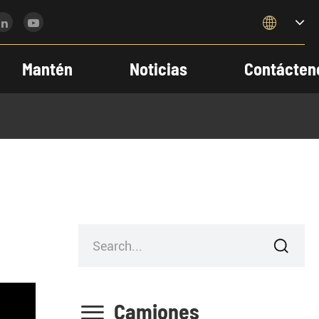

Mantén
Noticias
Contácten


Camiones