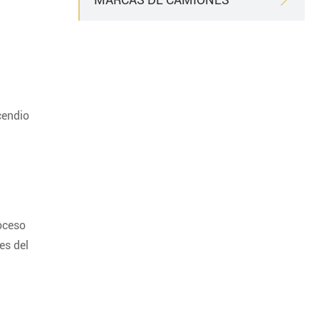
cendio
oceso
es del