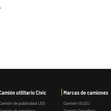
?
Camión utilitario Civic
Marcas de camiones
Camión de publicidad LED
Camión ISUZU
Camión de remolque
Camión Dongfeng