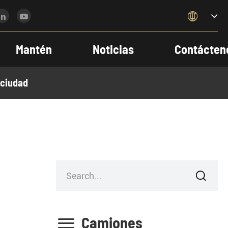

Mantén
Noticias
Contácten
 ciudad


Camiones