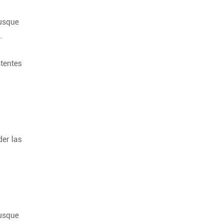
busque
.
stentes
er las
busque