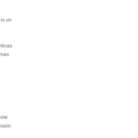
rio un
íticas.
o más
ante
isión