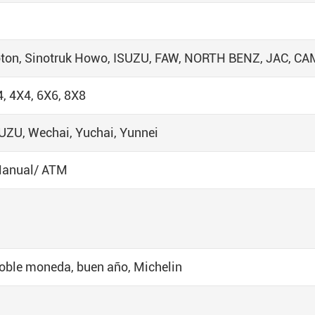
oton, Sinotruk Howo, ISUZU, FAW, NORTH BENZ, JAC, C
4, 4X4, 6X6, 8X8
ZU, Wechai, Yuchai, Yunnei
 Manual/ ATM
doble moneda, buen año, Michelin