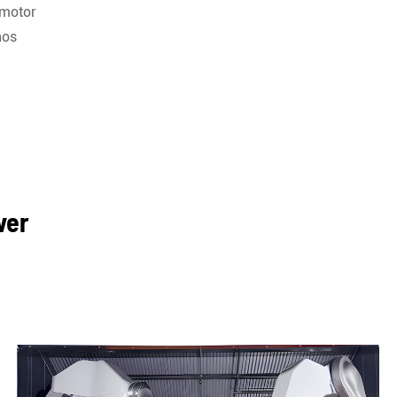
 motor
hos
ver