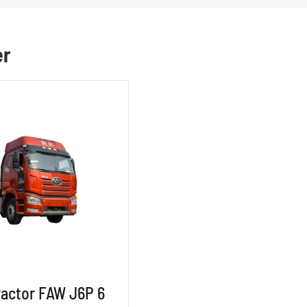
er
ractor FAW J6P 6