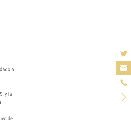

udado a

, y la

a
ues de