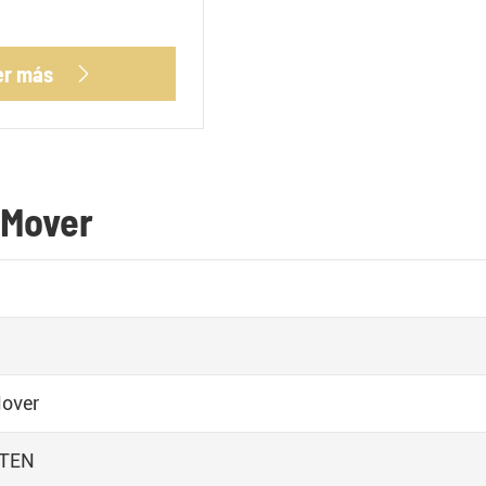
er más

 Mover
over
TEN