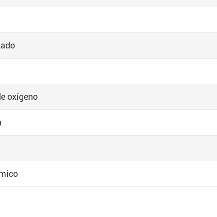
zado
de oxígeno
n
rmico