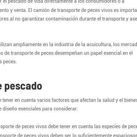
ar el pescado de vida directamente a los consumidores o a
nto y venta. El camión de transporte de peces vivos es import
ores al no garantizar contaminación durante el transporte y as
ilizan ampliamente en la industria de la acuicultura, los merca
s de transporte de peces desempeñan un papel esencial en el
s peces.
e pescado
 tener en cuenta varios factores que afectan la salud y el biene
e diseño esenciales para considerar:
nsporte de peces vivos debe tener en cuenta las especies de pec
ansporte de peces vivos deben ser lo suficientemente espacioso