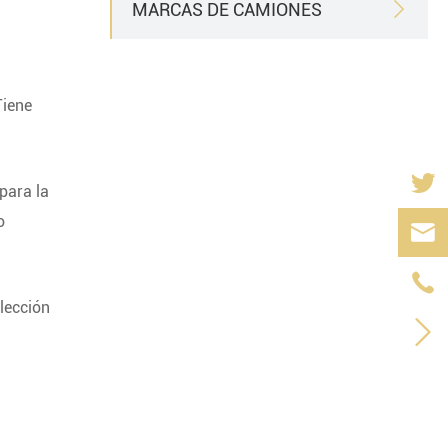
MARCAS DE CAMIONES

Tiene
para la
o


lección
