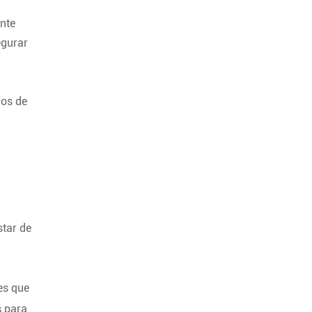
ante
egurar
dos de
star de
es que
s para