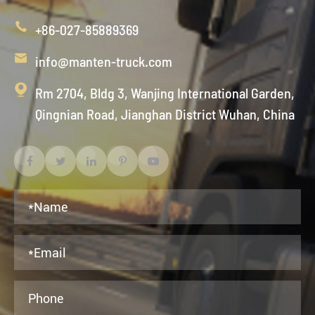

+86-027-85889369

info@manten-truck.com

Rm 2704, Bldg 3, Wanjing International Garden,
Qingnian Road, Jianghan District Wuhan, China