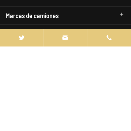
Marcas de camiones



info@manten-truck.com

+86-027-85889369

Rm 2704, Bldg 3, Wanjing International Garden,
Qingnian Road, Jianghan District Wuhan, China