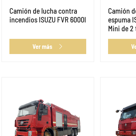
Camión de lucha contra
Camión d
incendios ISUZU FVR 6000l
espuma I
Mini de 2
Ver más
V
