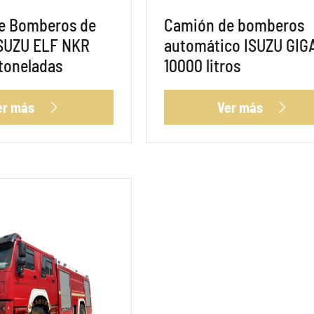
e Bomberos de
Camión de bomberos
SUZU ELF NKR
automático ISUZU GIG
 toneladas
10000 litros
er más
Ver más

