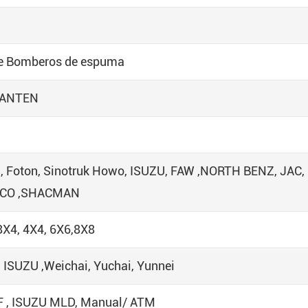
e Bomberos de espuma
ANTEN
, Foton, Sinotruk Howo, ISUZU, FAW ,NORTH BENZ, JAC,
ECO ,SHACMAN
8X4, 4X4, 6X6,8X8
ISUZU ,Weichai, Yuchai, Yunnei
F , ISUZU MLD, Manual/ ATM