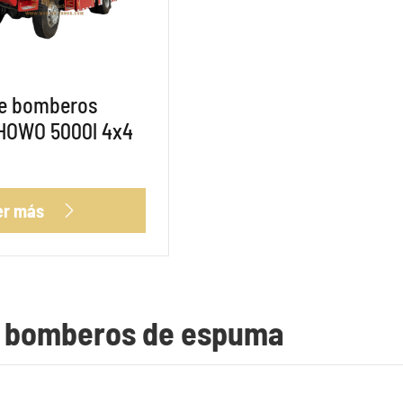
e bomberos
 HOWO 5000l 4x4
er más

e bomberos de espuma