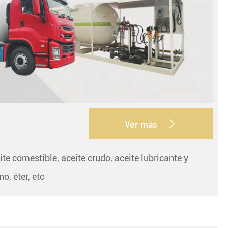
Ver más

te comestible, aceite crudo, aceite lubricante y
o, éter, etc