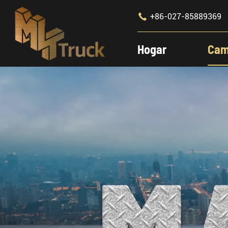

+86-027-85889369
Hogar
Cam