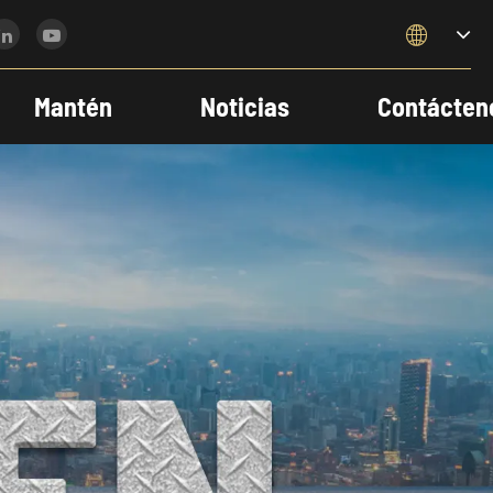

Mantén
Noticias
Contácten