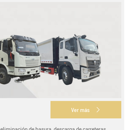
Ver más

 eliminación de basura, descarga de carreteras,