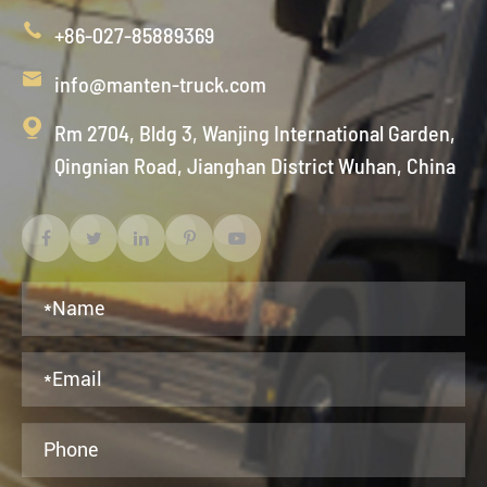

+86-027-85889369

info@manten-truck.com

Rm 2704, Bldg 3, Wanjing International Garden,
Qingnian Road, Jianghan District Wuhan, China