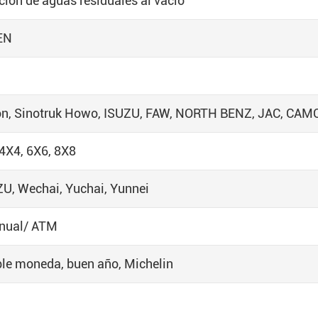
ión de aguas residuales al vacío
EN
on, Sinotruk Howo, ISUZU, FAW, NORTH BENZ, JAC, CAM
 4X4, 6X6, 8X8
U, Wechai, Yuchai, Yunnei
anual/ ATM
ble moneda, buen año, Michelin