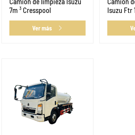
Camión de limpieza Isuzu
Camión de
7m ³ Cresspool
Isuzu Ftr
Ver más
V
