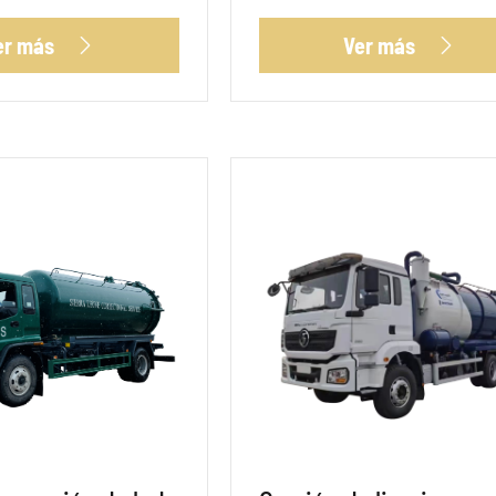
er más
Ver más

