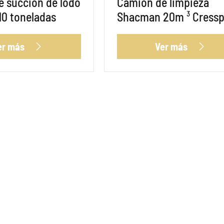
 succión de lodo
Camión de limpieza
 10 toneladas
Shacman 20m ³ Cressp
er más
Ver más

